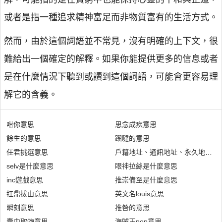
或者是指一種追求精神富足而非物質富有的生活方式。
然而，由於這個詞語並不常見，沒有明確的上下文，很
難給出一個確定的解釋。如果你能提供更多的信息或者
是在什麼情況下聽到或讀到這個詞語，可能會更容易理
解它的含義。
咁你意思
思念成疾意思
餘生的意思
蹓噠的意思
任君挑選意思
戶籍地址、通訊地址、永久地址是
selv是什麼意思
眼神拉絲是什麼意思
inc遊戲意思
推崇備至是什麼意思
扛鼎拔山意思
英文名louis意思
瞬刻意思
推咎的意思
囊中取物意思
海賊王pop意思