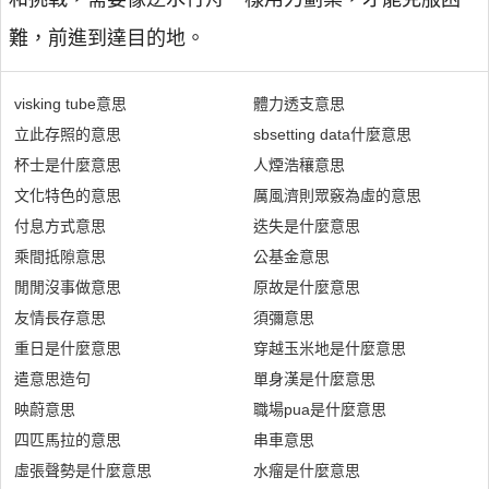
難，前進到達目的地。
visking tube意思
體力透支意思
立此存照的意思
sbsetting data什麼意思
杯士是什麼意思
人煙浩穰意思
文化特色的意思
厲風濟則眾竅為虛的意思
付息方式意思
迭失是什麼意思
乘間抵隙意思
公基金意思
閒閒沒事做意思
原故是什麼意思
友情長存意思
須彌意思
重日是什麼意思
穿越玉米地是什麼意思
遣意思造句
單身漢是什麼意思
映蔚意思
職場pua是什麼意思
四匹馬拉的意思
串車意思
虛張聲勢是什麼意思
水瘤是什麼意思