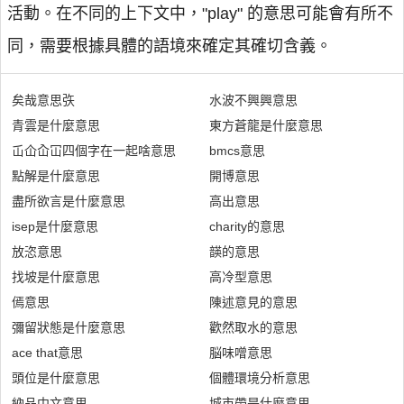
活動。在不同的上下文中，"play" 的意思可能會有所不
同，需要根據具體的語境來確定其確切含義。
矣哉意思矤
水波不興興意思
青雲是什麼意思
東方蒼龍是什麼意思
屲仚屳冚四個字在一起啥意思
bmcs意思
點解是什麼意思
開博意思
盡所欲言是什麼意思
高出意思
isep是什麼意思
charity的意思
放恣意思
韺的意思
找坡是什麼意思
高冷型意思
傿意思
陳述意見的意思
彌留狀態是什麼意思
歡然取水的意思
ace that意思
脳味噌意思
頭位是什麼意思
個體環境分析意思
納品中文意思
城市帶是什麼意思