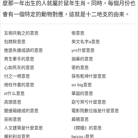
麼那一年出生的人就屬於鼠年生肖。同時，每個月份也
會有一個特定的動物對應，這就是十二地支的由來。
互相共勉之的意思
愉意思
包糕粽意思
英文名字a意思
進退失據成語的意思
yrs什麼意思
男生牽手的意思
捐募的意思
心如死灰的意思
密約意思
付之一哂意思
葆有乾坤什麼意思
倚柱作書的意思
so big意思
zt什么意思
華誕的意思
高頭意思
窈兮冥兮什麼意思
變速箱總成的意思
電影院數位版是什麼意思
巫術意思
晨曉意思
人文建築是什麼意思
《嫦娥》的意思
權利利益意思
bezos i意思