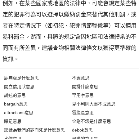
例如，在某些國家或地區的法律中，可能會規定某些特
定的犯罪行為可以選擇以繳納罰金來替代其他刑罰，或
者在特定情況下（如初犯、犯罪情節輕微等）可以適用
易科罰金。然而，具體的規定會因地區和法律體系的不
同而有所差異，建議查詢相關法律條文以獲得更準確的
資訊。
鹿無虞是什麼意思
不諱意思
開立信用狀意思
開掛什麼意思
讒述的意思
罕用字意思
bargain意思
見小利則大事不成意思
attractions意思
雪緣區意思
躡足意思
金剛不壞是什麼意思
耶穌為我們的罪而死是什麼意思
debok意思
水儉意思
晨曦的意思是