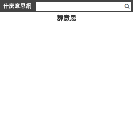
什麼意思網
奲意思