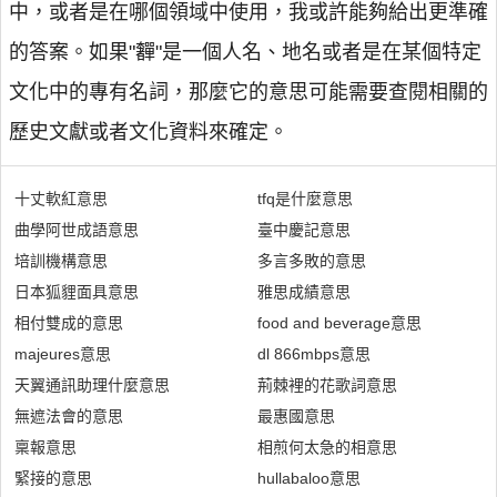
中，或者是在哪個領域中使用，我或許能夠給出更準確
的答案。如果"奲"是一個人名、地名或者是在某個特定
文化中的專有名詞，那麼它的意思可能需要查閱相關的
歷史文獻或者文化資料來確定。
十丈軟紅意思
tfq是什麼意思
曲學阿世成語意思
臺中慶記意思
培訓機構意思
多言多敗的意思
日本狐貍面具意思
雅思成績意思
相付雙成的意思
food and beverage意思
majeures意思
dl 866mbps意思
天翼通訊助理什麼意思
荊棘裡的花歌詞意思
無遮法會的意思
最惠國意思
稟報意思
相煎何太急的相意思
緊接的意思
hullabaloo意思