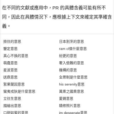
在不同的文獻或應用中，PR 的具體含義可能有所不
同，因此在具體情況下，應根據上下文來確定其準確含
義。
捺住的意思
日本割烹的意思
鑒定意思
ram cl值什麼意思
真心不換的意思
紛更的意思
萌蠢意思
奢入儉難的意思
星波意思
機構的意思
送鼎意思
全票制是什麼意思
絮果蘭因意思
his serenity意思
蠻夷戎狄是什麼意思
萬乘之國乘意思
立往生意思
愛錫意思
描繪出意思
精修照片意思
口甜如蜜的意思
im desperate意思