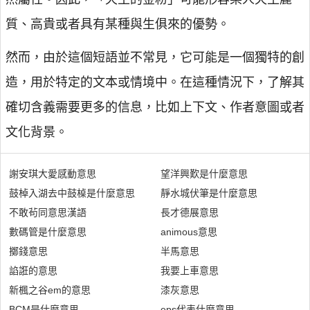
質、高貴或者具有某種與生俱來的優勢。
然而，由於這個短語並不常見，它可能是一個獨特的創
造，用於特定的文本或情境中。在這種情況下，了解其
確切含義需要更多的信息，比如上下文、作者意圖或者
文化背景。
謝安琪大愛感動意思
望洋興歎是什麼意思
鼓棹入湖去中鼓槕是什麼意思
靜水城伏筆是什麼意思
不敢茍同意思漢語
長才德展意思
數碼管是什麼意思
animous意思
擲錢意思
半馬意思
諂誑的意思
我要上車意思
新楓之谷em的意思
漆灰意思
BCM是什麼意思
eps代表什麼意思