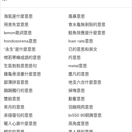
海氣是什麼意思
風暴意思
用舍失宜意思
食水龜無剝殼的意思
lemon歌詞意思
鯰魚效應是什麼意思
hondosorena意思
loan rate意思
“永生”是什麼意思
已的意思和英文
噤若寒蟬成語的意思
扝意思
生氣勃勃意思造句
metal意思
雞龜骨滾羹什麼意思
塵凡的意思
鄙薄拼音意思
地支六合什麼意思
跼跼獨行的意思
掉悔意思
雙臉意思
勤奮意思
來月的意思
羽翮飛肉意思
承接復句的意思
br550 80銅牌意思
暖人心扉什麼意思
高角度意思
顧念的意思
美人胚的意思