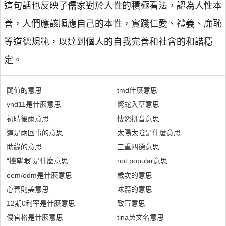
這句話也反映了儒家對於人性的積極看法，認為人性本
善，人們應該順應自己的本性，實踐仁愛、禮義、廉恥
等道德規範，以達到個人的自我完善和社會的和諧穩
定。
閾值的意思
tmd什麼意思
ynd11是什麼意思
驚蛇入草意思
初晴後雨意思
悽怨拼音意思
這是兩回事的意思
太陽太陰是什麼意思
助緣的意思
三重四德意思
“擡望眼”是什麼意思
not popular意思
oem/odm是什麼意思
歲次的意思
心善則美意思
味蕊的意思
12期0利率是什麼意思
致盲意思
傷官格是什麼意思
tina英文名意思