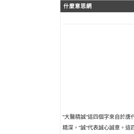
什麼意思網
"大醫精誠"這四個字來自於唐
精深，"誠"代表誠心誠意。