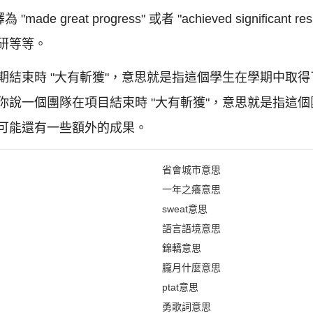
e great progress" 或者 "achieved significan
研等等。
期結束時 "大有斬獲"，意思就是指這個學生在學期中取
你說一個團隊在項目結束時 "大有斬獲"，意思就是指這
可能還有一些額外的成果。
省會城市意思
一年之癢意思
sweat意思
語言語境意思
錦轎意思
朧月什麼意思
ptat意思
勇歌詞意思