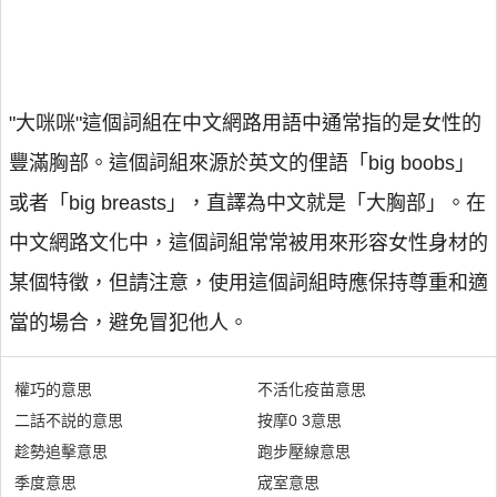
"大咪咪"這個詞組在中文網路用語中通常指的是女性的
豐滿胸部。這個詞組來源於英文的俚語「big boobs」
或者「big breasts」，直譯為中文就是「大胸部」。在
中文網路文化中，這個詞組常常被用來形容女性身材的
某個特徵，但請注意，使用這個詞組時應保持尊重和適
當的場合，避免冒犯他人。
權巧的意思
不活化疫苗意思
二話不説的意思
按摩0 3意思
趁勢追擊意思
跑步壓線意思
季度意思
宬室意思