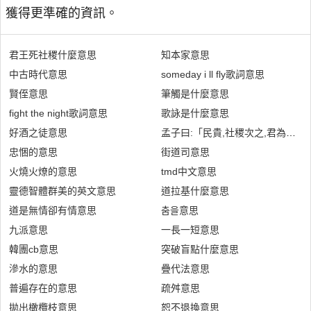
獲得更準確的資訊。
君王死社稷什麼意思
知本家意思
中古時代意思
someday i ll fly歌詞意思
賢侄意思
筆觸是什麼意思
fight the night歌詞意思
歌詠是什麼意思
好酒之徒意思
孟子曰:「民貴,社稷次之,君為輕」
忠悃的意思
街道司意思
火燒火燎的意思
tmd中文意思
靈德智體群美的英文意思
道拉基什麼意思
道是無情卻有情意思
춤을意思
九派意思
一長一短意思
韓團cb意思
突破盲點什麼意思
滲水的意思
疊代法意思
普遍存在的意思
疏舛意思
拋出橄欖枝意思
恕不退換意思