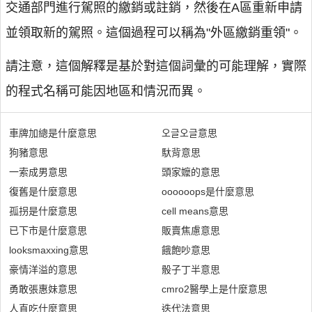
交通部門進行駕照的繳銷或註銷，然後在A區重新申請
並領取新的駕照。這個過程可以稱為"外區繳銷重領"。
請注意，這個解釋是基於對這個詞彙的可能理解，實際
的程式名稱可能因地區和情況而異。
車牌加總是什麼意思
오글오글意思
狗豬意思
馱背意思
一索成男意思
頭家嬤的意思
復舊是什麼意思
oooooops是什麼意思
孤拐是什麼意思
cell means意思
已下市是什麼意思
販賣焦慮意思
looksmaxxing意思
餓飽吵意思
豪情洋溢的意思
骰子丁半意思
勇敢張惠妹意思
cmro2醫學上是什麼意思
人直吃什麼意思
迭代法意思