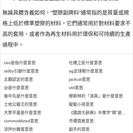
無論具體含義如何，"塑膠副牌料"通常指的是質量或規
格上低於標準塑膠的材料，它們通常用於對材料要求不
高的套用，或者作為再生材料用於環保和可持續的生產
過程中。
ceo是指什麼意思
社稷之臣什麼意思
stdby引腳什麼意思
ag足球鞋什麼意思
主觀認定的意思
jackcat意思
@是什麼意思
utd意思
後中先是什麼意思
穆斯林的「清真」是什麼意思
土地公籤王的意思
靛藍小孩意思
大眾平臺是什麼意思
《國語大辭典》中單字“頤”是什麼
commoditized意思
市價買進意思
涼拌炒雞蛋意思
副手的意思