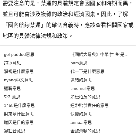
需要注意的是，禁運的具體規定會因國家和時期而異，
並且可能會涉及複雜的政治和經濟因素。因此，了解
「國內航線禁運」的確切含義時，應該查看相關國家或
地區的具體法律法規和政策。
gel-padded意思
《國語大辭典》中單字“嗟”是什麼
跑冰意思
bam意思
漠視是什麼意思
代一下是什麼意思
nyang中文意思
遺緒的意思
通聘意思
time null意思
화기意思
如松柏茂的意思
1458是什麼意思
連帶賠償責任的意思
財東是什麼意思
快慢的意思
職因是日的意思
annual意思
凝註音意思
金鼓齊鳴的意思