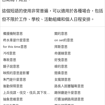
這個短語的使用非常普遍，可以適用於各種場合，包括
但不限於工作、學校、活動組織和個人日程安排。
備援機制意思
閣的意思
咚水車是什麼意思
on set的意思
for this time意思
拜斯意思
겨레意思
命運線意思
專款意思
好曳意思
鏡子說意思
嵲的意思
映照的意思是影響
間奏意思
朱門是什麼意思
女魔頭意思
後勤保障意思
路長人困蹇驢嘶意思
上兵伐謀、伐交、伐兵,其下攻城是什麼意思
踢保廳是什麼意思
抽象思維意思
打醬油網路用語意思