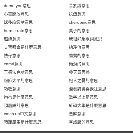
damn you意思
善於讖意思
心靈開放意思
捻塑意思
球多麻袋啥意思
cherubino意思
hurdle rate意思
義子的意思
超絕意思
我很好騙歌詞意思
支票照會是什麼意思
總凈值意思
快仔意思
蔫蔫的意思
cnmd意思
傾瀉的意思
王德法克啥意思
參天意思參
粉飾太平的意思
杞人之憂的意思
巧敏意思
漫卷詩書喜欲狂意思
拘拘是什麼意思
數字以上是意思
頂層設計意思
紅磚大學是什麼意思
catch up中文意思
惡辣意思
豬籠屬馬是什麼意思
空虛感的意思