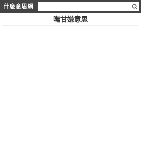
什麼意思網
嘸甘嫌意思