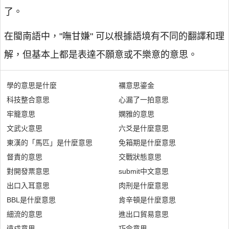
了。
在閩南語中，"嘸甘嫌" 可以根據語境有不同的翻譯和理
解，但基本上都是表達不願意或不樂意的意思。
學的意思是什麼
禲意思鎏金
科技整合意思
心漏了一拍意思
牢籠意思
嫻雅的意思
文武火意思
六爻是什麼意思
東漢的「馬匹」是什麼意思
免箱期是什麼意思
督責的意思
交戰狀態意思
對開發票意思
submit中文意思
出口入耳意思
肉刑是什麼意思
BBL是什麼意思
肯辛頓是什麼意思
細流的意思
進出口貿易意思
遠戍意思
巧令意思