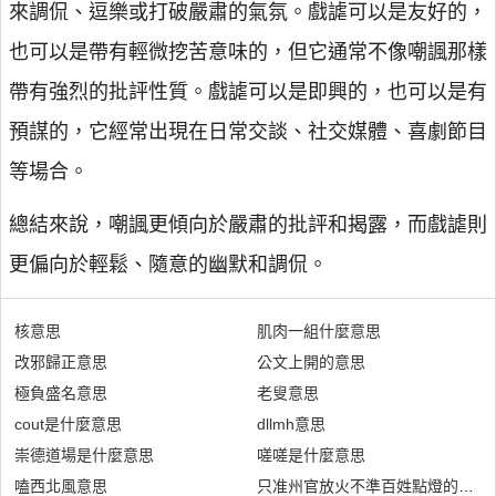
來調侃、逗樂或打破嚴肅的氣氛。戲謔可以是友好的，
也可以是帶有輕微挖苦意味的，但它通常不像嘲諷那樣
帶有強烈的批評性質。戲謔可以是即興的，也可以是有
預謀的，它經常出現在日常交談、社交媒體、喜劇節目
等場合。
總結來說，嘲諷更傾向於嚴肅的批評和揭露，而戲謔則
更偏向於輕鬆、隨意的幽默和調侃。
核意思
肌肉一組什麼意思
改邪歸正意思
公文上開的意思
極負盛名意思
老叟意思
cout是什麼意思
dllmh意思
崇德道場是什麼意思
嗟嗟是什麼意思
嗑西北風意思
只准州官放火不準百姓點燈的意思