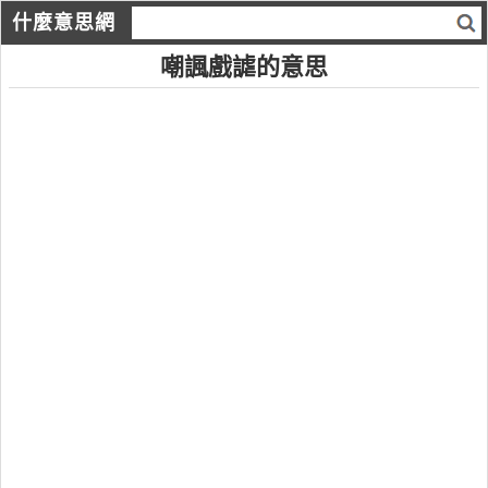
什麼意思網
嘲諷戲謔的意思