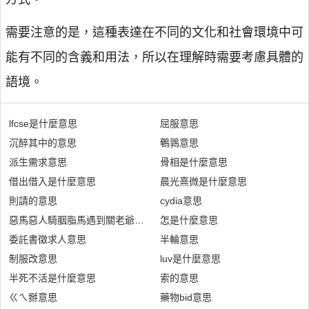
需要注意的是，這種表達在不同的文化和社會環境中可
能有不同的含義和用法，所以在理解時需要考慮具體的
語境。
lfcse是什麼意思
屈服意思
沉醉其中的意思
鵪鶉意思
派生需求意思
骨相是什麼意思
借出借入是什麼意思
晨光熹微是什麼意思
則請的意思
cydia意思
惡馬惡人騎胭脂馬遇到關老爺的意思
怎是什麼意思
委託書徵求人意思
半輪意思
制服改意思
luv是什麼意思
半死不活是什麼意思
索的意思
ㄍㄟ掰意思
藥物bid意思