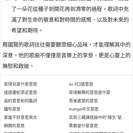
了一朵花從種子到開花再到凋零的過程。歌詞中充
滿了對生命的敬意和對時間的感慨，以及對未來的
希望和期待。
周國賢的歌詞往往需要聽眾細心品味，才能理解其中的
深意。他的歌曲不僅僅是音樂上的享受，更是心靈上的
撫慰和啟迪。
安琪兒是什麼意思
as if口語意思
成語畫蛇添足意思
背境解釋的意思是什麼
品的意思和同義詞
燕雀處堂的意思
鐵布意思
manga中文意思
害羞不好意思英文
玄奘三藏譯經論中的“緣生”是什麼
網開的意思
集散是什麼意思