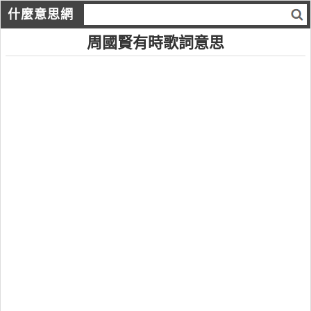
什麼意思網
周國賢有時歌詞意思