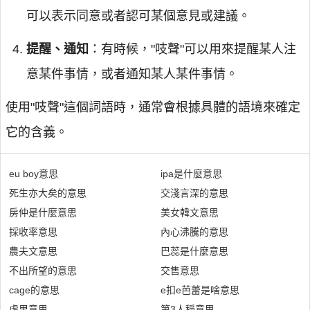
可以表示同意或者認可某個意見或建議。
提醒、通知
：有時候，"吱聲"可以用來提醒某人注
意某件事情，或者通知某人某件事情。
使用"吱聲"這個詞語時，通常會根據具體的語境來確定
它的含義。
eu boy意思
ipa是什麼意思
死生亦大矣的意思
交淺言深的意思
房仲是什麼意思
美女韓文意思
採收率意思
內心沸騰的意思
農夫文意思
巴蕊是什麼意思
不出所望的意思
交售意思
cage的意思
e扣e芭蕾是啥意思
虛里意思
第3人稱意思