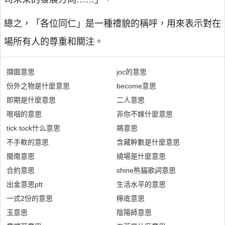
總之，「各位同仁」是一種禮貌的稱呼，用來表示對在
場所有人的尊重和關注。
擷圖意思
joc的意思
份外之物是什麼意思
become意思
即期是什麼意思
二人意思
哏咽的意思
非你不嫁什麼意思
tick tock什么意思
䳍意思
不手軟的意思
含藏幹數是什麼意思
閩南意思
繞場是什麼意思
合約意思
shine熊貓歌詞意思
出金意思ptt
生活水平的意思
一式2份的意思
檸底意思
玉意思
陰陽師意思