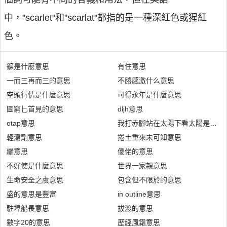
中，"scarlet"和"scarlat"都指的是一種深紅色或猩紅
色。
鐮是什麼意思
有住意思
一而三再而三的意思
不勝感激什么意思
空頭行情是什麼意思
可得永年是什麼意思
圖窮匕首見的意思
dljh意思
otap意思
我打赤腳站在太陽下看太陽是什麼
輕瀉劑意思
捲土重來未可知意思
纚意思
傻佬的意思
不好使是什麼意思
世界一家親意思
生命安全之虞意思
包含但不限於的意思
盛的意思是豐富
in outline意思
駐埠船長意思
拔渡的意思
數字20的意思
歷經風霜意思