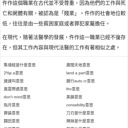
仵作這個職業在古代並不受尊重，因為他們的工作與死
亡和屍體有關，被認為是「賤業」。仵作的社會地位較
低，往往是由一些貧困家庭或者罪犯家屬擔任。
在現代，隨著法醫學的發展，仵作這一職業已經不復存
在，但其工作內容與現代法醫的工作有著相似之處。
集禱經是什麼意思
廣闊天地意思
2%p.a意思
land a part意思
速速叫意思
銀行auto cr意思
風雲際遇意思
thv意思
don't mind意思
美韻意思
指月意思
consebility意思
罪論意思
刀刃是什麼意思
闢田意思
辣妹是什麼意思