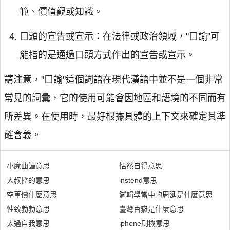
範、價值觀或知識。
口頭的宣告或宣示：在法律或政治領域，"口諭"可
能指的是通過口頭方式作出的宣告或宣示。
請注意，"口諭"這個詞語在現代漢語中並不是一個非常
常見的詞彙，它的使用可能會因地區和語境的不同而有
所差異。在使用時，最好根據具體的上下文來確定其準
確含義。
小廉曲謹意思
恬然自得意思
大叔控的意思
instend意思
空車價什麼意思
邏輯學當中的周延是什麼意思
性致勃勃意思
臺灣百嶽是什麼意思
太過自我意思
iphone刷機意思