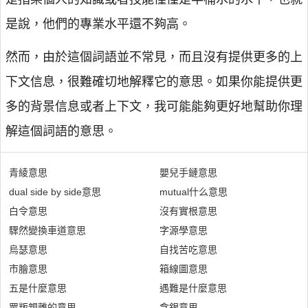
是說，他們的專業水平還不夠高。
然而，由於這個詞語並不常見，而且沒有提供更多的上
下文信息，很難確切地解釋它的意思。如果你能提供更
多的背景信息或者上下文，我可能能夠更好地幫助你理
解這個詞語的意思。
青綾意思
嬰兒手鏈意思
dual side by side意思
mutual什么意思
白令意思
沒有實根意思
驟然變換車道意思
字源學意思
烏瑟意思
自找苦吃意思
市膾意思
箱線圖意思
五是什麼意思
遇難是什麼意思
眾叛親離的意思
含銀意思