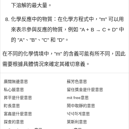
下溶解的最大量。
化學反應中的物質：在化學方程式中，"m" 可以用
來表示參與反應的物質，例如 "A + B → C + D" 中
的 "A"、"B"、"C" 和 "D"。
在不同的化學情境中，"m" 的含義可能有所不同，因此
需要根據具體情況來確定其確切意義。
廣闊無邊意思
蘇芳色意思
私心飯意思
留任獎金是什麼意思
昇平是什麼意思
mit free意思
町長意思
鬧中取靜的意思
富姦是什麼意思
넉넉하게意思
探查的意思
萊斯利意思