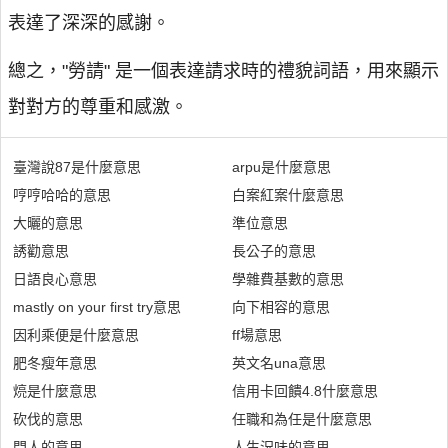
表達了深深的感謝。
總之，"勞請" 是一個表達請求時的禮貌詞語，用來顯示
對對方的尊重和感激。
臺灣說87是什麼意思
arpu是什麼意思
哼哼哈哈的意思
白案紅案什麼意思
大曬的意思
準位意思
誘勸意思
長公子的意思
日語良心意思
學雜費基數的意思
mastly on your first try意思
向下相容的意思
因利乘便是什麼意思
ff場意思
肥冬瘦年意思
英文名una意思
煷是什麼意思
信用卡回饋4.8什麼意思
砍伐的意思
任職和為任是什麼意思
門人的意思
人生況味的意思