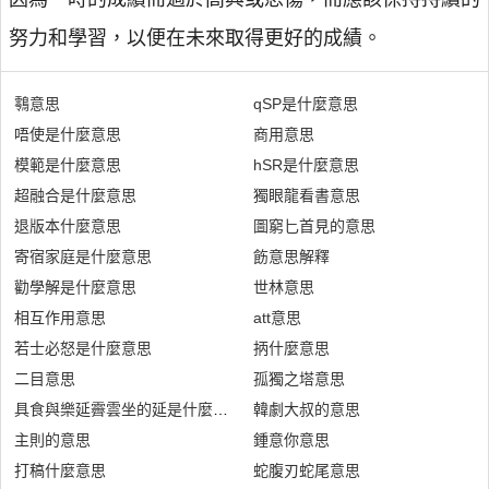
努力和學習，以便在未來取得更好的成績。
䴇意思
qSP是什麼意思
唔使是什麼意思
商用意思
模範是什麼意思
hSR是什麼意思
超融合是什麼意思
獨眼龍看書意思
退版本什麼意思
圖窮匕首見的意思
寄宿家庭是什麼意思
飭意思解釋
勸學解是什麼意思
世林意思
相互作用意思
att意思
若士必怒是什麼意思
抦什麼意思
二目意思
孤獨之塔意思
具食與樂延霽雲坐的延是什麼意思
韓劇大叔的意思
主則的意思
鍾意你意思
打稿什麼意思
蛇腹刃蛇尾意思