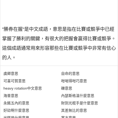
"勝券在握"是中文成語，意思是指在比賽或競爭中已經
掌握了勝利的關鍵，有很大的把握會贏得比賽或競爭。
這個成語通常用來形容那些在比賽或競爭中非常有信心
的人。
虞卿意思
自命的意思
可喜可賀意思
咁啱得咁巧意思
heavy rotation中文意思
礫意思
海普意思
內瑟斯格溫什麼意思
永銘五內的意思
財到光棍手是什麼意思
好攰啊什麼意思
其差無比的意思
米糕是什麼意思
寡方意思