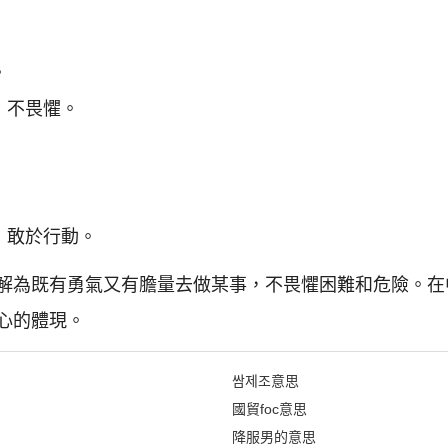
。
，不畏懼。
，敢於行動。
解為既有勇氣又有膽量去做某事，不畏懼困難和危險。在
心的體現。
쌈제조意思
國貿foc意思
降服男的意思