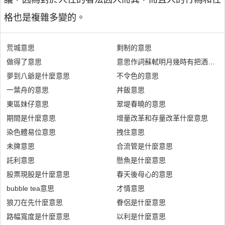
格也是複雜多變的。
荒城意思
剩制的意思
做得了意思
意思作詞蘇軾明月幾時有把酒問青
夢到八爺是什麼意思
不令色的意思
一葉舟的意思
丼飯意思
東區妹仔意思
翠堤春曉的意思
期間是什麼意思
增量改革和存量改革什麼意思
染色體易位意思
拽住意思
未牌意思
合流管是什麼意思
託利意思
懸魚是什麼意思
股票現股是什麼意思
春天後母心的意思
bubble tea意思
才情意思
狼刀在先什麼意思
眷侶是什麼意思
路幅寬度是什麼意思
以利是什麼意思