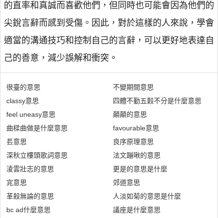
的直率和真誠而喜歡他們，但同時也可能會因為他們的
尖銳言辭而感到受傷。因此，對於這樣的人來說，學會
適當的溝通技巧和控制自己的言辭，可以更好地表達自
己的善意，減少誤解和衝突。
很臺的意思
不變期間意思
classy意思
四體不勤五穀不分是什麼意思
feel uneasy意思
顛顛的意思
曲樑曲做是什麼意思
favourable意思
镸意思
良序原理意思
深秋立樓頭歌詞意思
法文蹦啾的意思
淩雲壯志的意思
更是的意思是什麼
宨意思
郊道意思
革殺無論的意思
人淡如菊的意思是什麼
bc ad什麼意思
議座是什麼意思