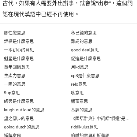
古代，如果有人需要外出辦事，就會說"出恭"，這個詞
語在現代漢語中已經不再使用。
膠性戀意思
私己錢的意思
錦標是什麼意思
難詞的意思
一本初心的意思
good deal意思
魁星是什麼意思
促進是什麼意思
童年回憶意思
月kd意思
生產力意思
cp8是什麼意思
一匝的意思
relo意思
9up意思
呔意思
紹興是什麼意思
通頂意思
laugh out loud的意思
基調的意思
望之卻步的意思
《國語辭典》中詞語“償還”是什麼
going dutch的意思
riddikulus意思
補牌意思
俯瞰的意思和近義詞