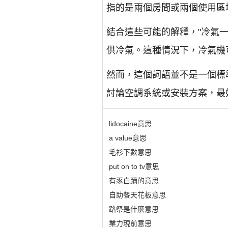
指的是兩個房間或兩個使用區
結合這些可能的解釋，"冷氣
供冷氣。這種情況下，冷氣機
然而，這個詞語並不是一個標
討論空調系統或安裝方案，最
lidocaine意思
a value意思
毛衫下數意思
put on to tv意思
有豕白蹢的意思
自助餐天花板意思
路祭是什麼意思
業力現前意思