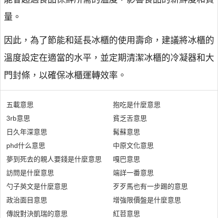
量。
因此，為了節能和延長冰櫃的使用壽命，建議將冰櫃的
溫度設定在適當的水平，並定期清潔冰櫃的冷凝器和大
門封條，以確保冰櫃運轉效率。
五載意思
抱吃是什麼意思
3rb意思
貧乏舌意思
日久年深意思
髯蘇意思
phd什么意思
中原文化意思
夢到死去的親人要錢是什麼意思
嘎巴意思
訪問是什麼意思
端詳一番意思
勺子英文是什麼意思
歹歹馬也有一步踢的意思
政治面目意思
增強限價盤是什麼意思
傳說對決凱瑞的意思
紅苕意思