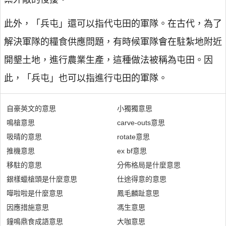
此外，「兵屯」還可以指代屯田的軍隊。在古代，為了
解決軍隊的糧食供應問題，有時候軍隊會在駐紮地附近
開墾土地，進行農業生產，這種做法被稱為屯田。因
此，「兵屯」也可以指進行屯田的軍隊。
自豪英文的意思
小獨獨意思
鳴槍意思
carve-outs意思
吸晴的意思
rotate意思
推機意思
ex bf意思
移駐的意思
分佈格局是什麼意思
銀樣蠟槍頭是什麼意思
仕途得意的意思
嘩啦啦是什麼意思
鳳毛麟趾意思
因應措施意思
馮生意思
鐘鳴鼎食成語意思
大咖意思