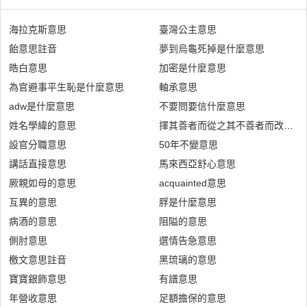
海拉克斯意思
臺灣公主意思
飴意思註音
夢到烏龜死掉是什麼意思
皓白意思
加密是什麼意思
為官避事平生恥是什麼意思
軸承意思
adw是什麼意思
不要問要信什麼意思
姓名學緯的意思
擇其善者而從之其不善者而改之意
設官分職意思
50年不變意思
講話直接意思
馬來西亞舒心意思
厥親如母的意思
acquainted意思
互異的意思
脬是什麼意思
病酒的意思
阻隘的意思
側肘意思
選情告急意思
檄文意思註音
黑琉璃的意思
寶寶銀飾意思
有譜意思
年營收意思
足額擔保的意思