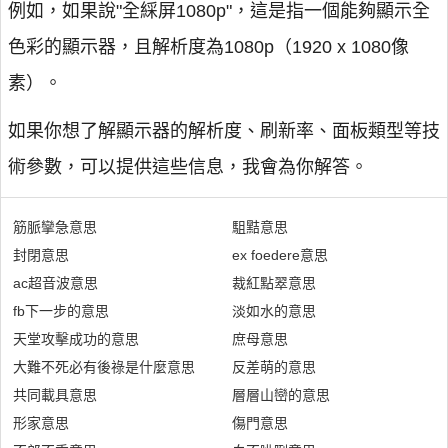
例如，如果說"全綵屏1080p"，這是指一個能夠顯示全
色彩的顯示器，且解析度為1080p（1920 x 1080像
素）。
如果你想了解顯示器的解析度、刷新率、面板類型等技
術參數，可以提供這些信息，我會為你解答。
筋脈攣急意思
駔黠意思
封閉意思
ex foedere意思
ac超音波意思
裁紅點翠意思
fb下一步的意思
淡如水的意思
天堂攻擊成功的意思
庶母意思
大難不死必有後祿是什麼意思
反差萌的意思
共同載具意思
層層山巒的意思
形家意思
傷門意思