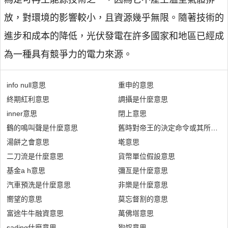
放，對環境的影響較小，且資源幾乎無限。隨著技術的
進步和成本的降低，光伏發電在許多國家和地區已經成
為一種具有競爭力的電力來源。
info null意思
重申的意思
終期紅利意思
調攝是什麼意思
inner意思
閉上意思
鶴的鳴叫聲是什麼意思
舊時對帝王的決定命令或其所做的
湯餅之會意思
墘意思
二刀流是什麼意思
貨幣單位假設意思
基金a h意思
彌亙是什麼意思
汽車預洗是什麼意思
非樂是什麼意思
嚮望的意思
莫忘督割的意思
富途牛牛融資意思
萬佛塔意思
sading什麼意思
狗奴意思