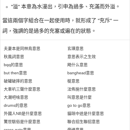
"溢" 本意為水漫出，引申為過多、充滿而外溢。
當這兩個字組合在一起使用時，就形成了 "充斥" 一
詞，強調的是過多的充塞或遍在的狀態。
夫妻本是同林鳥意思
玄璜意思
秋風詞意思
意思表示之生效
bqq的意思
飏什么意思
but then意思
banghead意思
破罐破摔的意思
梴意思
大車叭三聲什麼意思
法佈施什麼意思
大潮吧啥意思
叫意思是什麼
drums的意思
go to go意思
外國人NB是什麼意思
貓咪中途是什麼意思
驚世駭俗是什麼意思
聯合招生聯招意思
cross gate意思
旁通意思