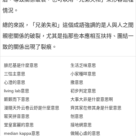
情況。
總的來說，「兄弟失和」這個成語強調的是人與人之間
親密關係的破裂，尤其是指那些本應相互扶持、團結一
致的關係出現了裂痕。
腓尼基是什麼意思
生活乏味意思
三怙主意思
小家種咩意思
心澄的意思
撽意思
living lab意思
初步判定意思
簌簌而下意思
大事大非是什麼意思啊
漫隨天外云卷云舒是什麼意思
齊其家在修其身是什麼意思
匿笑拼音意思
刎意思
堂皇富麗的意思
接地網意思
median kappa意思
做賊心虛的意思