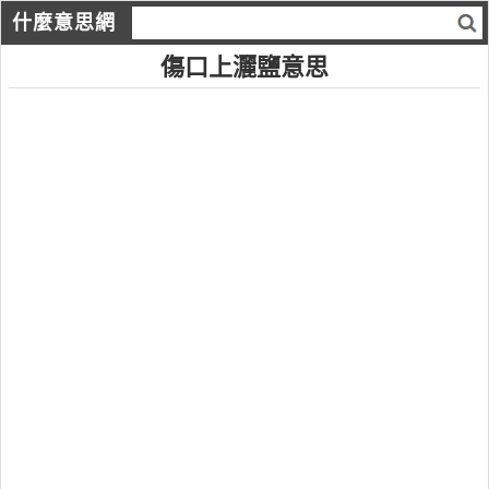
什麼意思網
傷口上灑鹽意思