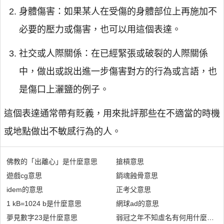
身體傷害：如果某人在受傷的身體部位上再施加不
必要的壓力或傷害，也可以用這個表達。
社交或人際關係：在已經緊張或破裂的人際關係
中，做出或說出進一步傷害對方的行為或言語，也
是傷口上灑鹽的例子。
這個表達通常帶有貶義，用來批評那些在不適當的時機
或地點做出不敏感行為的人。
佛教的「出離心」是什麼意思
搶槓意思
遊戲cg意思
銷魂蝕骨意思
idem的意思
正考父意思
1 kB=1024 b是什麼意思
網球ad的意思
夢見數字23是什麼意思
弱冠之年不知虛名有何用什麼意思