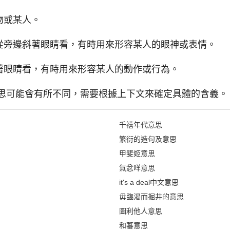
物或某人。
從旁邊斜著眼睛看，有時用來形容某人的眼神或表情。
著眼睛看，有時用來形容某人的動作或行為。
意思可能會有所不同，需要根據上下文來確定具體的含義。
千禧年代意思
繁衍的造句及意思
甲斐姬意思
氣忿咩意思
it's a deal中文意思
毋臨渴而掘井的意思
圖利他人意思
和蕃意思