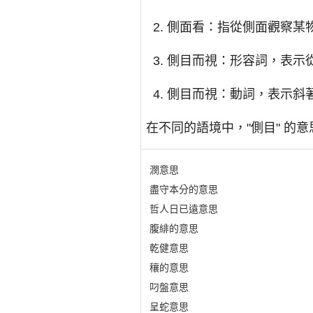
側面看：指從側面觀察某
側目而視：形容詞，表示
側目而視：動詞，表示斜
在不同的語境中，"側目" 的
潣意思
盡守本分的意思
哲人日已遠意思
腹緋的意思
乾健意思
穰的意思
叼盤意思
呈蛇意思