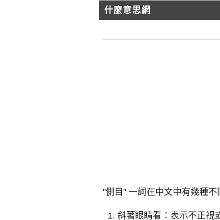
什麼意思網
"側目" 一詞在中文中有幾種
斜著眼睛看：表示不正視