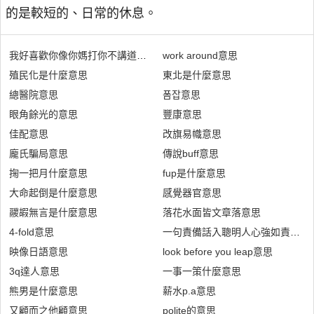
的是較短的、日常的休息。
我好喜歡你像你媽打你不講道理什麼意思
work around意思
殖民化是什麼意思
東北是什麼意思
總醫院意思
폼잡意思
眼角餘光的意思
豐康意思
佳配意思
改旗易幟意思
龐氏騙局意思
傳說buff意思
掬一把月什麼意思
fup是什麼意思
大命起倒是什麼意思
感覺器官意思
鬷嘏無言是什麼意思
落花水面皆文章落意思
4-fold意思
一句責備話入聰明人心強如責打愚
映像日語意思
look before you leap意思
3q達人意思
一事一策什麼意思
熊男是什麼意思
薪水p.a意思
又顧而之他顧意思
polite的意思