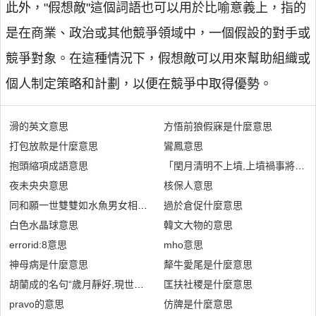
此外，"假想敵"這個詞語也可以用於比喻意義上，指的
是在商業、政治或其他競爭領域中，一個假設的對手或
競爭對象。在這種情況下，假想敵可以用來幫助組織或
個人制定策略和計劃，以便在競爭中取得優勢。
滑的英文意思
方悟前狼假寐是什麼意思
打包放款是什麼意思
鸞鳳意思
抱頭縮項成語意思
「閏月清明不上墳,上墳禍事將臨
夜未央央意思
核保人意思
同和願一世雙雙如水魚男女相合宜安康金銀財寶足錢糧意思
過於倉促什麼意思
白色水晶球意思
韓文大物的意思
errorid:8意思
mho意思
神母病是什麼意思
犛牛愛尾是什麼意思
胡蘭成的名句“歲月靜好,現世安穩”是什麼意思
匡扶社稷是什麼意思
pravo的意思
仿牌是什麼意思