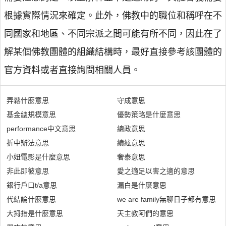
根據實際情況來確定。此外，佛教中的職位和稱呼在不
同國家和地區、不同宗派之間可能有所不同，因此在了
解某個佛教團體的組織結構時，最好直接參考該團體的
官方資料或者直接詢問相關人員。
弄鬆什麼意思
守成意思
基金總規模意思
優勢策略是什麼意思
performance中文意思
總政意思
折中辦法意思
續絃意思
小妞電影是什麼意思
奢泰意思
非此即彼意思
愛之適足以害之適的意思
銀行戶口t/a意思
漏白是什麼意思
代結論什麼意思
we are family無聊日子都有意思
大拇指是什麼意思
天主教阿們的意思